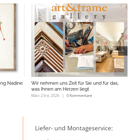
lung Nadine
Wir nehmen uns Zeit für Sie und für das,
«H
was Ihnen am Herzen liegt
Dr
März 23rd, 2026
|
0 Kommentare
Mär
Liefer- und Montageservice: