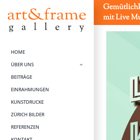
Zum
Gemütlichke
mit Live M
Inhalt
springen
HOME
ÜBER UNS
BEITRÄGE
EINRAHMUNGEN
KUNSTDRUCKE
ZÜRICH BILDER
REFERENZEN
KONTAKT