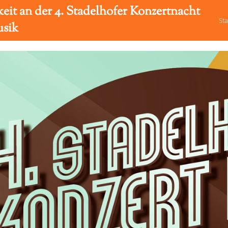
it an der 4. Stadelhofer Konzertnacht
Sta
usik