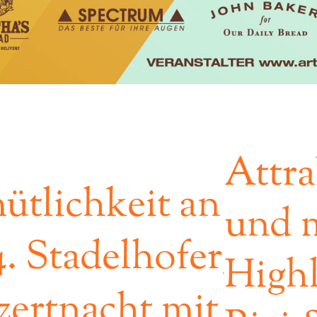
Attra
tlichkeit an
und m
4. Stadelhofer
Highl
ertnacht mit