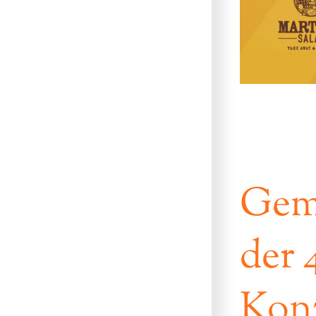
Gemü
der 
Konz