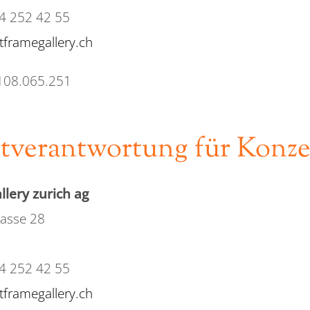
44 252 42 55
tframegallery.ch
108.065.251
verantwortung für Konze
llery zurich ag
rasse 28
44 252 42 55
tframegallery.ch