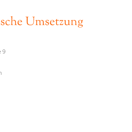
ische Umsetzung
e 9
h