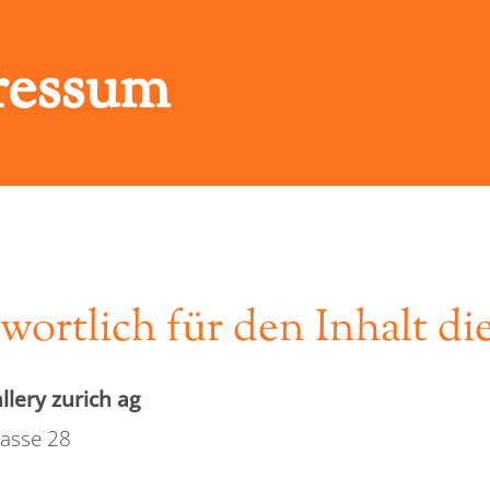
ressum
wortlich für den Inhalt di
llery zurich ag
rasse 28