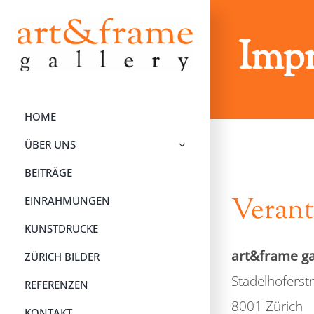
Zum
Inhalt
Imp
springen
HOME
ÜBER UNS
BEITRÄGE
Verant
EINRAHMUNGEN
KUNSTDRUCKE
art&frame ga
ZÜRICH BILDER
Stadelhoferst
REFERENZEN
8001 Zürich
KONTAKT