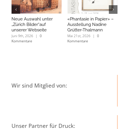
Neue Auswahl unter
«Phantasie in Papier» –
Wi
„Zürich Bilder“auf
Ausstellung Nadine
Si
unserer Webseite
Grütter-Thalmann
Ih
Juni 9th, 2026
|
0
Mai 21st, 2026
|
0
Mär
Kommentare
Kommentare
Ko
Wir sind Mitglied von:
Unser Partner für Druck: