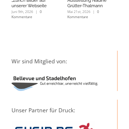
„Zürich Bilder“auf
Ausstellung Nadine
Si
unserer Webseite
Grütter-Thalmann
Ih
Juni 9th, 2026
|
0
Mai 21st, 2026
|
0
Mär
Kommentare
Kommentare
Ko
Wir sind Mitglied von:
Unser Partner für Druck: