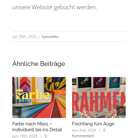
unsere Website gebucht werden.
Juli 25th, 2023
|
Spezielles
Ähnliche Beiträge
Farbe nach Mass –
Fischfang fürs Auge
«D
Individuell bis ins Detail
au
Juni 2nd, 2026
|
0
Kommentare
Juni 19th, 2026
|
0
Mai